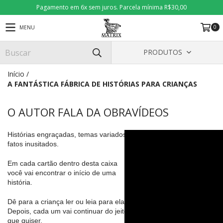
Pagamento em 6x sem juros. Parcela mínima R$30,00
0
MENU
PRODUTOS
Início
/
A FANTÁSTICA FÁBRICA DE HISTÓRIAS PARA CRIANÇAS
O AUTOR FALA DA OBRA
VÍDEOS
Histórias engraçadas, temas variados,
fatos inusitados.
Em cada cartão dentro desta caixa
você vai encontrar o início de uma
história.
Dê para a criança ler ou leia para ela.
Depois, cada um vai continuar do jeito
que quiser.