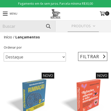
Pagamento em 6x sem juros. Parcela mínima R$30,00
0
MENU
PRODUTOS
Início
/
Lançamentos
Ordenar por
FILTRAR
NOVO
NOVO