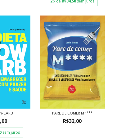
2
x de
R$34,50
sem juros
OW-CARB
PARE DE COMER M****
,00
R$32,00
0
sem juros