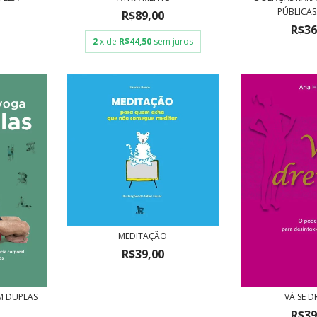
PÚBLICAS:
R$89,00
R$36
2
x de
R$44,50
sem juros
MEDITAÇÃO
R$39,00
M DUPLAS
VÁ SE D
R$39