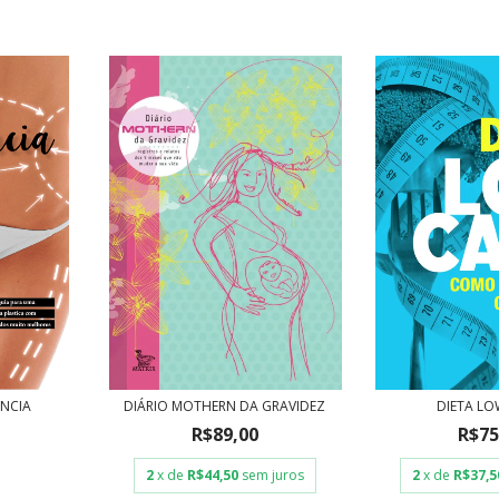
ÊNCIA
DIÁRIO MOTHERN DA GRAVIDEZ
DIETA L
R$89,00
R$75
2
x de
R$44,50
sem juros
2
x de
R$37,5