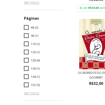
VER TODOS
2
x de
R$34,00
sem
Páginas
88 (2)
96 (1)
116 (1)
120 (1)
128 (6)
136 (1)
OS SEGREDOS DO 
144 (1)
GOURMET
R$32,00
152 (3)
VER TODOS