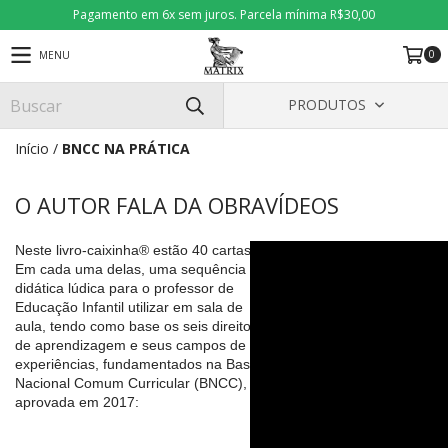
Pagamento em 6x sem juros. Parcela mínima R$30,00
0
MENU
PRODUTOS
Início
/
BNCC NA PRÁTICA
O AUTOR FALA DA OBRA
VÍDEOS
Neste livro-caixinha® estão 40 cartas.
Em cada uma delas, uma sequência
didática lúdica para o professor de
Educação Infantil utilizar em sala de
aula, tendo como base os seis direitos
de aprendizagem e seus campos de
experiências, fundamentados na Base
Nacional Comum Curricular (BNCC),
aprovada em 2017: