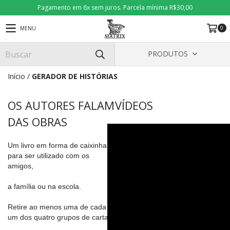
Pagamento em 6x sem juros. Parcela mínima R$30,00
0
MENU
PRODUTOS
Início
/
GERADOR DE HISTÓRIAS
OS AUTORES FALAM
VÍDEOS
DAS OBRAS
Um livro em forma de caixinha,
para ser utilizado com os
amigos,
a família ou na escola.
Retire ao menos uma de cada
um dos quatro grupos de cartas.