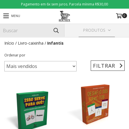
Pagamento em 6x sem juros. Parcela mínima R$30,00
0
MENU
PRODUTOS
Início
/
Livro-caixinha
/
Infantis
Ordenar por
FILTRAR