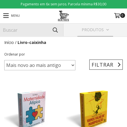
Pagamento em 6x sem juros. Parcela mínima R$30,00
0
MENU
PRODUTOS
Início
/
Livro-caixinha
Ordenar por
FILTRAR