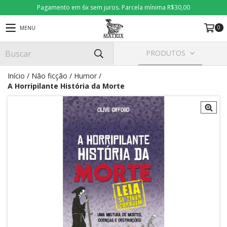
Pagamento em 6x sem juros. Parcela mínima R$30,00
0
MENU
PRODUTOS
Início
/
Não ficção
/
Humor
/
A Horripilante História da Morte