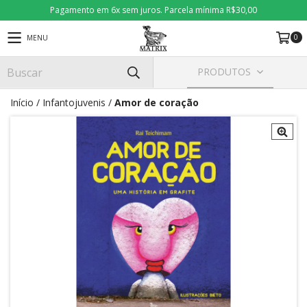
Pagamento em 6x sem juros. Parcela mínima R$30,00
0
MENU
PRODUTOS
Início
/
Infantojuvenis
/
Amor de coração