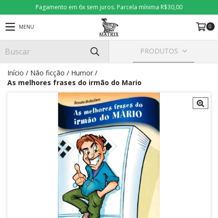
Pagamento em 6x sem juros. Parcela mínima R$30,00
0
MENU
PRODUTOS
Início
/
Não ficção
/
Humor
/
As melhores frases do irmão do Mario