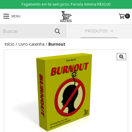
Pagamento em 6x sem juros. Parcela mínima R$30,00
0
MENU
PRODUTOS
Início
/
Livro-caixinha
/
Burnout