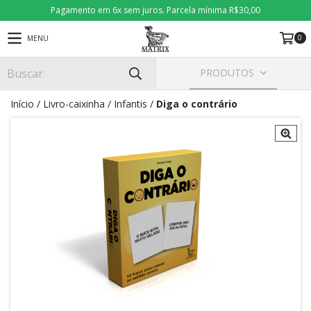
Pagamento em 6x sem juros. Parcela mínima R$30,00
0
MENU
PRODUTOS
Início
/
Livro-caixinha
/
Infantis
/
Diga o contrário