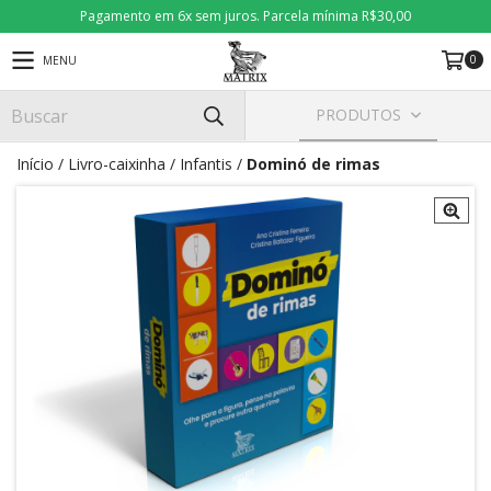
Pagamento em 6x sem juros. Parcela mínima R$30,00
0
MENU
PRODUTOS
Início
/
Livro-caixinha
/
Infantis
/
Dominó de rimas