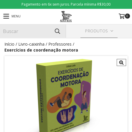
Pagamento em 6x sem juros. Parcela mínima R$30,00
0
MENU
PRODUTOS
Início
/
Livro-caixinha
/
Professores
/
Exercícios de coordenação motora