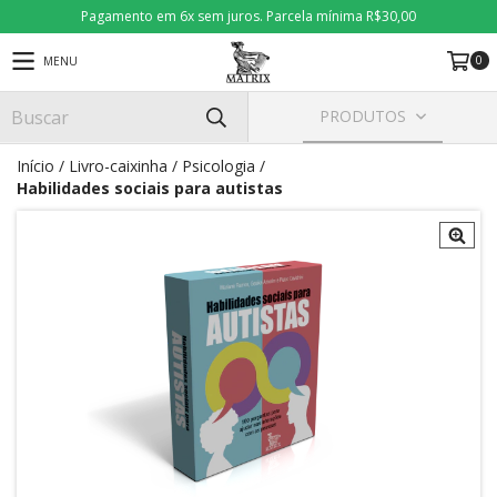
Pagamento em 6x sem juros. Parcela mínima R$30,00
0
MENU
PRODUTOS
Início
/
Livro-caixinha
/
Psicologia
/
Habilidades sociais para autistas