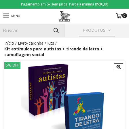
Pagamento em 6x sem juros. Parcela mínima R$30,00
0
MENU
PRODUTOS
Início
/
Livro-caixinha
/
Kits
/
Kit estímulos para autistas + tirando de letra +
camuflagem social
5
%
OFF