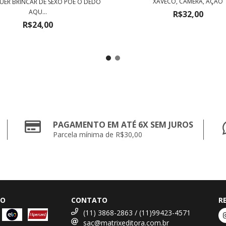
XAVECO, CÂMERA, AÇÃO
ER BRINCAR DE SEXO PÕE O DEDO
AQU...
R$32,00
R$24,00
PAGAMENTO EM ATÉ 6X SEM JUROS
Parcela mínima de R$30,00
TO
CONTATO
R
(11) 3868-2863 / (11)99423-4571
sac@matrixeditora.com.br