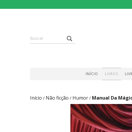
INÍCIO
LIVROS
LIV
Início
Não ficção
Humor
Manual Da Mági
/
/
/