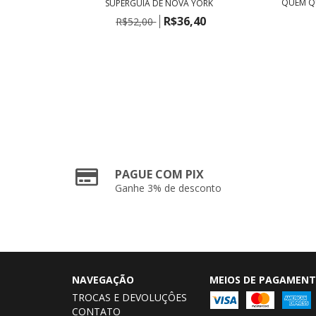
NÇAS
QUEM QU
SUPERGUIA DE NOVA YORK
R$36,40
R$52,00
PAGUE COM PIX
Ganhe 3% de desconto
NAVEGAÇÃO
MEIOS DE PAGAMEN
TROCAS E DEVOLUÇÔES
CONTATO