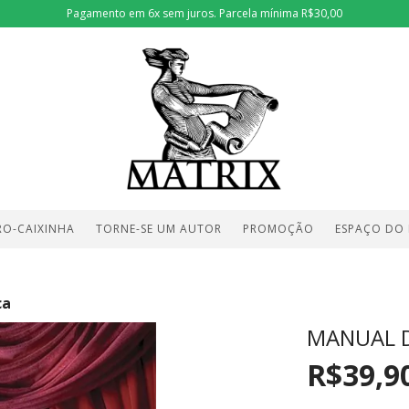
Pagamento em 6x sem juros. Parcela mínima R$30,00
RO-CAIXINHA
TORNE-SE UM AUTOR
PROMOÇÃO
ESPAÇO DO
ca
MANUAL 
R$39,9