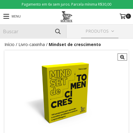
Pagamento em 6x sem juros. Parcela mínima R$30,00
0
MENU
PRODUTOS
Início
/
Livro-caixinha
/
Mindset de crescimento