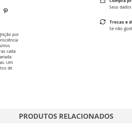
Compra pr
Seus dados
Trocas e 
Se não gost
gnição por
nsciência
nismos
tras cada
ariada
ras. Um
ltos de
PRODUTOS RELACIONADOS