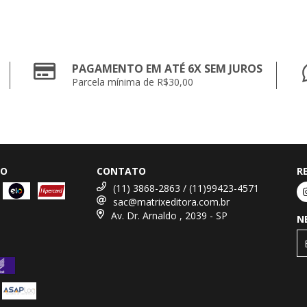
PAGAMENTO EM ATÉ 6X SEM JUROS
Parcela mínima de R$30,00
TO
CONTATO
R
(11) 3868-2863 / (11)99423-4571
sac@matrixeditora.com.br
Av. Dr. Arnaldo , 2039 - SP
N