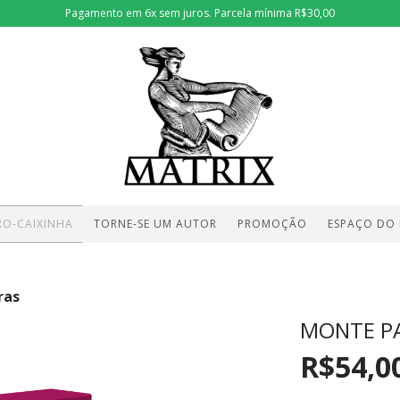
Pagamento em 6x sem juros. Parcela mínima R$30,00
RO-CAIXINHA
TORNE-SE UM AUTOR
PROMOÇÃO
ESPAÇO DO
ras
MONTE P
R$54,0