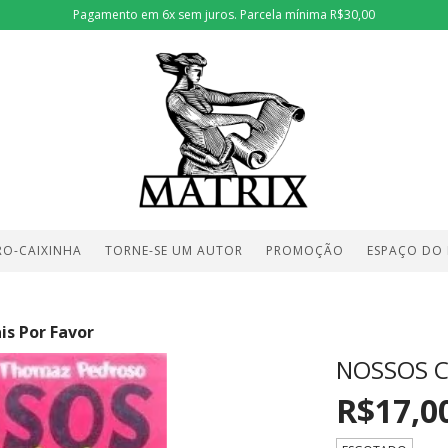
Pagamento em 6x sem juros. Parcela mínima R$30,00
RO-CAIXINHA
TORNE-SE UM AUTOR
PROMOÇÃO
ESPAÇO DO
is Por Favor
NOSSOS C
R$17,0