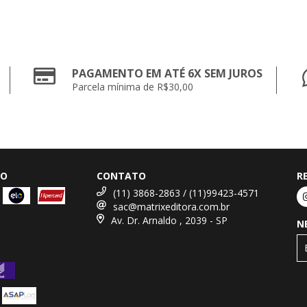
PAGAMENTO EM ATÉ 6X SEM JUROS
Parcela mínima de R$30,00
TO
CONTATO
R
(11) 3868-2863 / (11)99423-4571
sac@matrixeditora.com.br
Av. Dr. Arnaldo , 2039 - SP
N