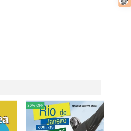
30
%
OFF