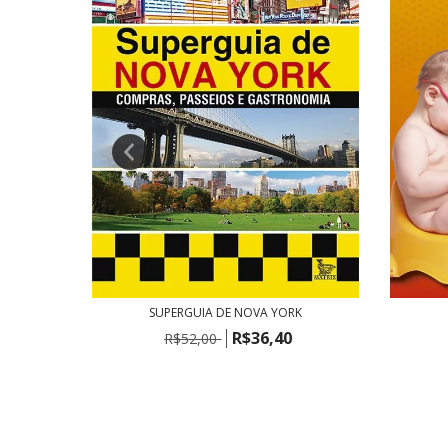
DO
SUPERGUIA DE NOVA YORK
R$36,40
R$52,00