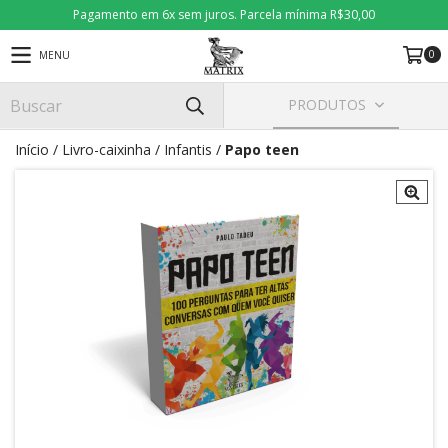
Pagamento em 6x sem juros. Parcela mínima R$30,00
0
MENU
PRODUTOS
Início
/
Livro-caixinha
/
Infantis
/
Papo teen