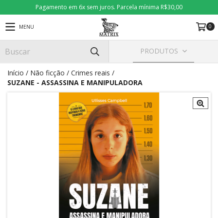
Pagamento em 6x sem juros. Parcela mínima R$30,00
0
MENU
PRODUTOS
Início
/
Não ficção
/
Crimes reais
/
SUZANE - ASSASSINA E MANIPULADORA