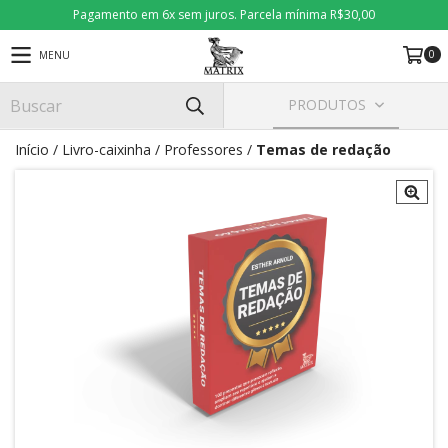
Pagamento em 6x sem juros. Parcela mínima R$30,00
0
MENU
PRODUTOS
Início
/
Livro-caixinha
/
Professores
/
Temas de redação