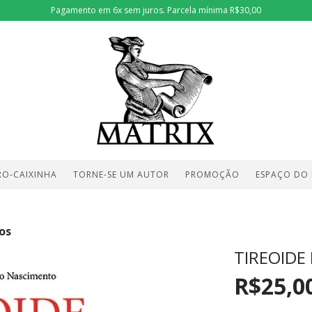
Pagamento em 6x sem juros. Parcela mínima R$30,00
RO-CAIXINHA
TORNE-SE UM AUTOR
PROMOÇÃO
ESPAÇO DO
os
TIREOIDE
R$25,0