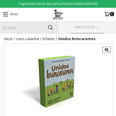
Pagamento em 6x sem juros. Parcela mínima R$30,00
0
MENU
PRODUTOS
Início
/
Livro-caixinha
/
Infantis
/
Unidos brincaremos