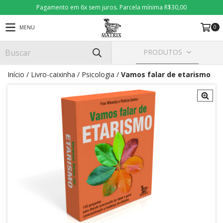
Pagamento em 6x sem juros. Parcela mínima R$30,00
0
MENU
PRODUTOS
Início
/
Livro-caixinha
/
Psicologia
/
Vamos falar de etarismo