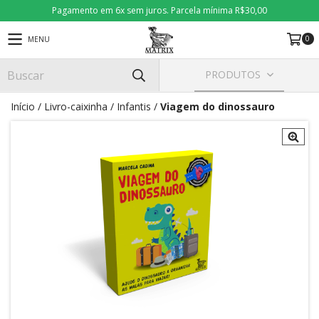
Pagamento em 6x sem juros. Parcela mínima R$30,00
0
MENU
PRODUTOS
Início
/
Livro-caixinha
/
Infantis
/
Viagem do dinossauro