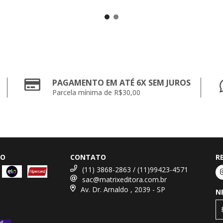
PAGAMENTO EM ATÉ 6X SEM JUROS
Parcela mínima de R$30,00
TO
CONTATO
R
(11) 3868-2863 / (11)99423-4571
sac@matrixeditora.com.br
Av. Dr. Arnaldo , 2039 - SP
N