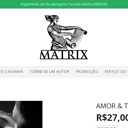
Pagamento em 6x sem juros. Parcela mínima R$30,00
RO-CAIXINHA
TORNE-SE UM AUTOR
PROMOÇÃO
ESPAÇO DO
AMOR & 
R$27,0