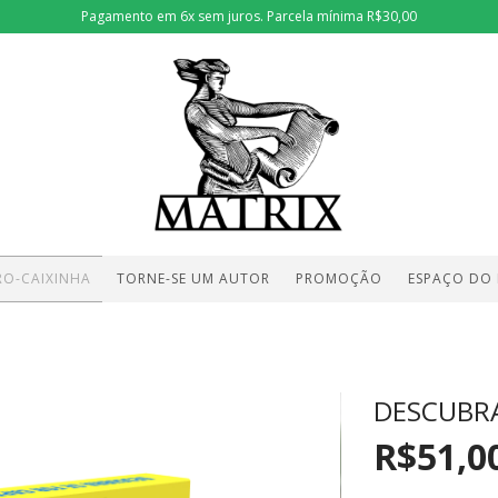
Pagamento em 6x sem juros. Parcela mínima R$30,00
RO-CAIXINHA
TORNE-SE UM AUTOR
PROMOÇÃO
ESPAÇO DO
z
DESCUBRA
R$51,0