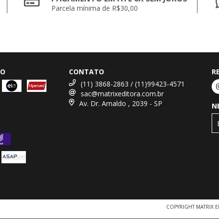
Parcela mínima de R$30,00
TO
CONTATO
R
(11) 3868-2863 / (11)99423-4571
sac@matrixeditora.com.br
Av. Dr. Arnaldo , 2039 - SP
N
COPYRIGHT MATRIX E