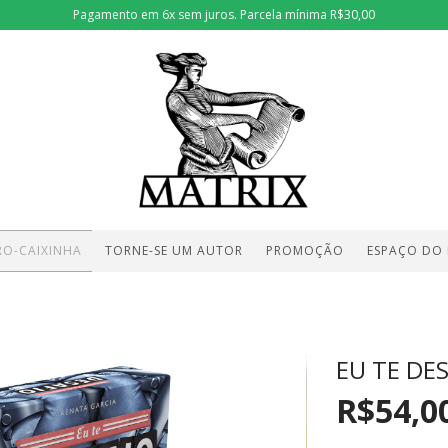
Pagamento em 6x sem juros. Parcela mínima R$30,00
RO-CAIXINHA
TORNE-SE UM AUTOR
PROMOÇÃO
ESPAÇO DO
EU TE DE
R$54,0