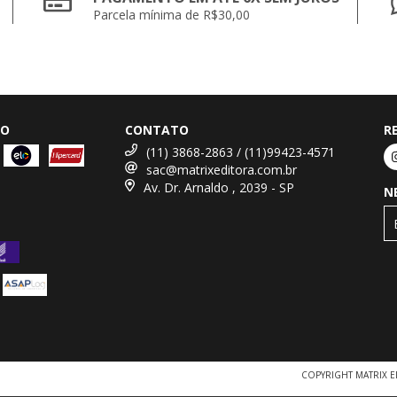
Parcela mínima de R$30,00
TO
CONTATO
R
(11) 3868-2863 / (11)99423-4571
sac@matrixeditora.com.br
Av. Dr. Arnaldo , 2039 - SP
N
COPYRIGHT MATRIX E