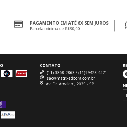
PAGAMENTO EM ATÉ 6X SEM JUROS
Parcela mínima de R$30,00
TO
CONTATO
R
(11) 3868-2863 / (11)99423-4571
sac@matrixeditora.com.br
Av. Dr. Arnaldo , 2039 - SP
N