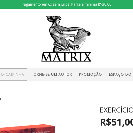
Pagamento em 6x sem juros. Parcela mínima R$30,00
RO-CAIXINHA
TORNE-SE UM AUTOR
PROMOÇÃO
ESPAÇO DO
a
EXERCÍCI
R$51,0