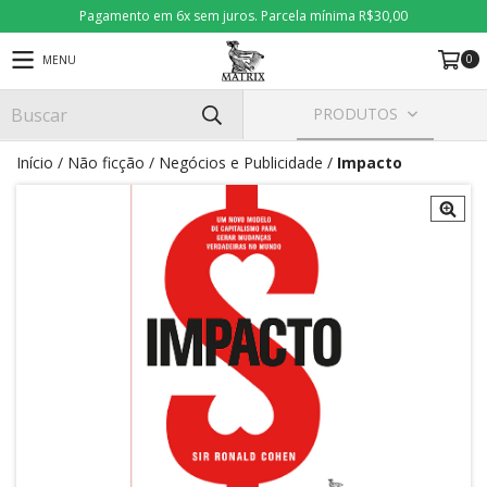
Pagamento em 6x sem juros. Parcela mínima R$30,00
0
MENU
PRODUTOS
Início
/
Não ficção
/
Negócios e Publicidade
/
Impacto