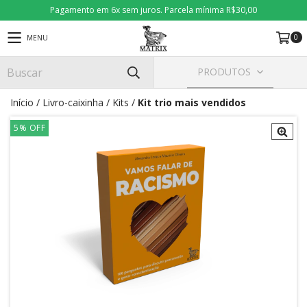
Pagamento em 6x sem juros. Parcela mínima R$30,00
0
MENU
PRODUTOS
Início
/
Livro-caixinha
/
Kits
/
Kit trio mais vendidos
5
%
OFF