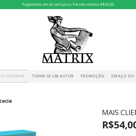
Pagamento em 6x sem juros. Parcela mínima R$30,00
RO-CAIXINHA
TORNE-SE UM AUTOR
PROMOÇÃO
ESPAÇO DO
cacia
MAIS CLI
R$54,0