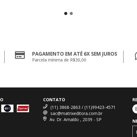
PAGAMENTO EM ATÉ 6X SEM JUROS
Parcela mínima de R$30,00
TO
CONTATO
R
(11) 3868-2863 / (11)99423-4571
sac@matrixeditora.com.br
Av. Dr. Arnaldo , 2039 - SP
N