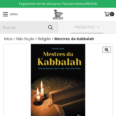
Pagamento em 6x sem juros. Parcela mínima R$30,00
0
MENU
PRODUTOS
Início
/
Não ficção
/
Religião
/
Mestres da Kabbalah