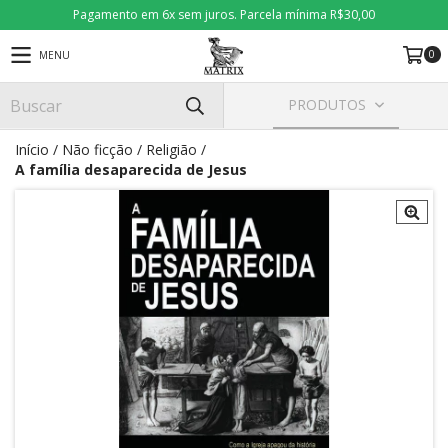
Pagamento em 6x sem juros. Parcela mínima R$30,00
0
MENU
PRODUTOS
Início
/
Não ficção
/
Religião
/
A família desaparecida de Jesus