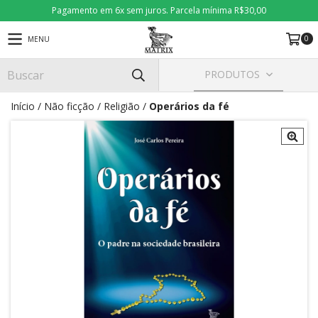
Pagamento em 6x sem juros. Parcela mínima R$30,00
0
MENU
PRODUTOS
Início
/
Não ficção
/
Religião
/
Operários da fé