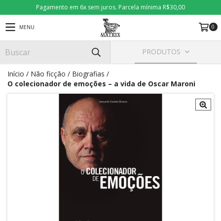
Pagamento em 6x sem juros. Parcela mínima R$30,00
0
MENU
PRODUTOS
Início
/
Não ficção
/
Biografias
/
O colecionador de emoções – a vida de Oscar Maroni