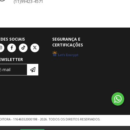
(11)99423-4571
EDES SOCIAIS
SEGURANÇA E
CERTIFICAÇÕES
EWSLETTER
DITORA - 11646552000198 - 2026. TODOS OS DIREITOS RESERVADOS.