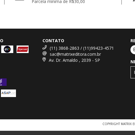
Parcela mínima de R$30,00
TO
CONTATO
R
(11) 3868-2863 / (11)99423-4571
sac@matrixeditora.com.br
Av. Dr. Arnaldo , 2039 - SP
N
COPYRIGHT MATRIX E