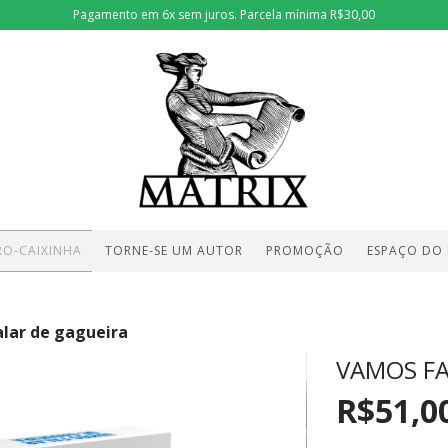
Pagamento em 6x sem juros. Parcela mínima R$30,00
RO-CAIXINHA
TORNE-SE UM AUTOR
PROMOÇÃO
ESPAÇO DO
lar de gagueira
VAMOS FA
R$51,0