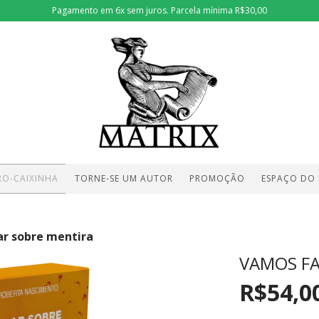
Pagamento em 6x sem juros. Parcela mínima R$30,00
RO-CAIXINHA
TORNE-SE UM AUTOR
PROMOÇÃO
ESPAÇO DO
ar sobre mentira
VAMOS FA
R$54,0