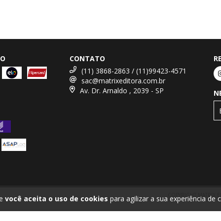
TO
CONTATO
R
(11) 3868-2863 / (11)99423-4571
sac@matrixeditora.com.br
Av. Dr. Arnaldo , 2039 - SP
N
COPYRIGHT MATRIX E
te
você aceita o uso de cookies
para agilizar a sua experiência de