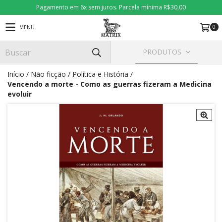
Pagamento em 6x sem juros. Parcela mínima R$30,00
0
MENU
PRODUTOS
Início
/
Não ficção
/
Política e História
/
Vencendo a morte - Como as guerras fizeram a Medicina
evoluir