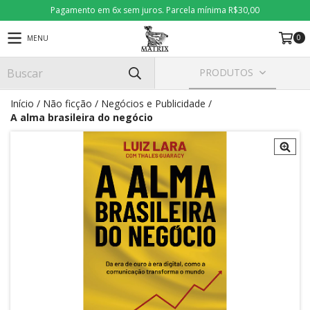
Pagamento em 6x sem juros. Parcela mínima R$30,00
0
MENU
PRODUTOS
Início
/
Não ficção
/
Negócios e Publicidade
/
A alma brasileira do negócio