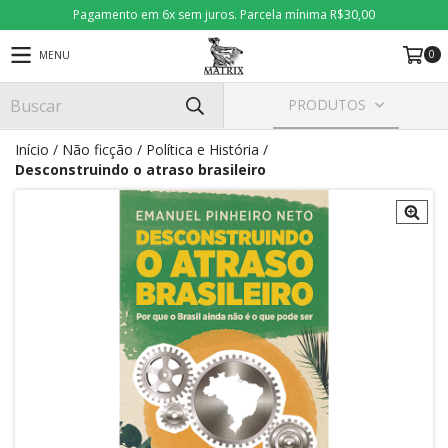
Pagamento em 6x sem juros. Parcela mínima R$30,00
0
MENU
PRODUTOS
Início
/
Não ficção
/
Política e História
/
Desconstruindo o atraso brasileiro