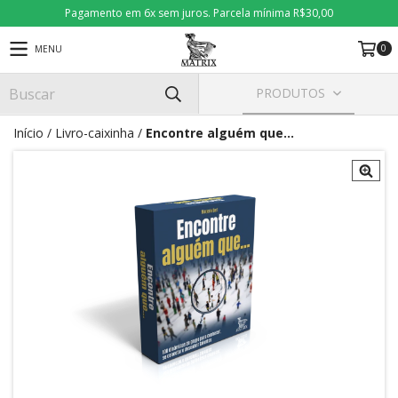
Pagamento em 6x sem juros. Parcela mínima R$30,00
0
MENU
PRODUTOS
Início
/
Livro-caixinha
/
Encontre alguém que...