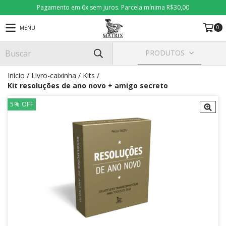
Pagamento em 6x sem juros. Parcela mínima R$30,00
0
MENU
PRODUTOS
Início
/
Livro-caixinha
/
Kits
/
Kit resoluções de ano novo + amigo secreto
5
%
OFF