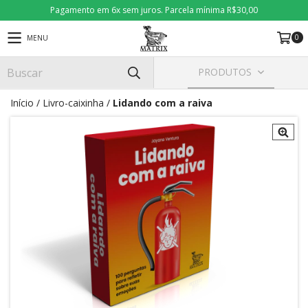
Pagamento em 6x sem juros. Parcela mínima R$30,00
0
MENU
PRODUTOS
Início
/
Livro-caixinha
/
Lidando com a raiva