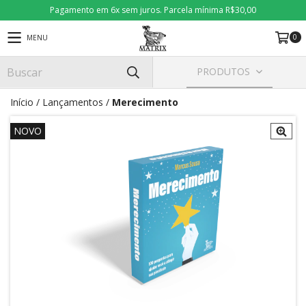
Pagamento em 6x sem juros. Parcela mínima R$30,00
0
MENU
PRODUTOS
Início
/
Lançamentos
/
Merecimento
NOVO