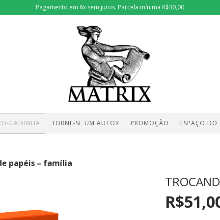
Pagamento em 6x sem juros. Parcela mínima R$30,00
RO-CAIXINHA
TORNE-SE UM AUTOR
PROMOÇÃO
ESPAÇO DO
e papéis – família
TROCANDO
R$51,0