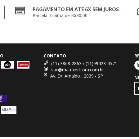
PAGAMENTO EM ATÉ 6X SEM JUROS
Parcela mínima de R$30,00
TO
CONTATO
R
(11) 3868-2863 / (11)99423-4571
sac@matrixeditora.com.br
Av. Dr. Arnaldo , 2039 - SP
N