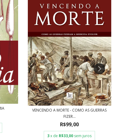
IA
REGIM
VENCENDO A MORTE - COMO AS GUERRAS
FIZER...
R$99,00
3
x de
R$33,00
sem juros