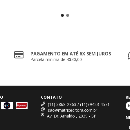
PAGAMENTO EM ATÉ 6X SEM JUROS
Parcela mínima de R$30,00
TO
CONTATO
R
(11) 3868-2863 / (11)99423-4571
sac@matrixeditora.com.br
Av. Dr. Arnaldo , 2039 - SP
N