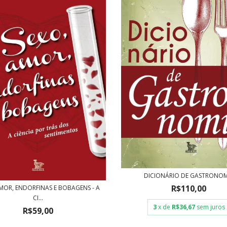
DICIONÁRIO DE GASTRONOM
R$110,00
MOR, ENDORFINAS E BOBAGENS - A
CI...
3
x de
R$36,67
sem juros
R$59,00