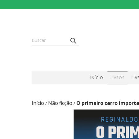
INÍCIO
LIVROS
LIV
Início
Não ficção
O primeiro carro import
/
/