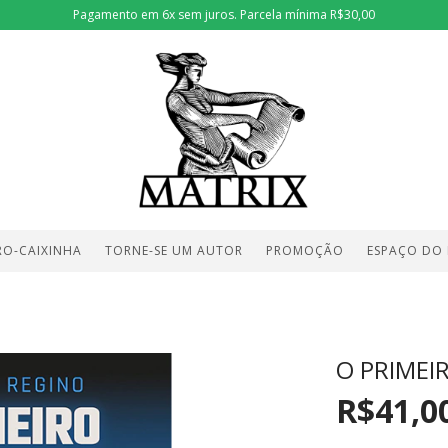
Pagamento em 6x sem juros. Parcela mínima R$30,00
RO-CAIXINHA
TORNE-SE UM AUTOR
PROMOÇÃO
ESPAÇO DO
a
O PRIMEI
R$41,0